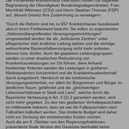
Der Förderkreis Krankenhaus Oberstdorf fordert mit folgender
Begründung die Oberallgäuer Bundestagsabgeordneten, Frau
Mechthild Wittmann (CSU) und Herrn Stephan Thomae (FDP)
auf, diesem Gesetz Ihre Zustimmung zu verweigern:
"Durch die Reform sind bis zu 657 Krankenhäuser bundesweit
akut in ihrem Fortbestand bedroht. Sie sollen zu sogenannten
„Sektorenübergreifenden Versorgungseinrichtungen“
umgewandelt werden die als „Ambulante Zentren“ unter
pflegerischer statt ärztlicher Leitung stehen und die wichtige
wohnortnahe Basisnotfallversorgung nicht mehr anbieten
können bzw. dürfen. Auch die geplanten Leistungsgruppen
werden zu einer drastischen Reduzierung von
Krankenhausleistungen vor Ort führen, denn Anhand
bestimmter Kriterien werden die Leistungen in größeren
Klinikstandorten konzentriert und die Krankenhauslandschaft
damit ausgedünnt. Hierdurch ist die medizinische
Versorgungssicherheit, vor allem für Bürgerinnen und Bürger im
ländlichen Raum, gefährdet und die „gleichwertigen
Lebensverhältnisse in Stadt und Land“, welche durch die
Bayerische Verfassung in Art. 3 (2) 2 garantiert werden, sind
nicht mehr gegeben. Zu den neu geplanten Vorhaltepauschalen
ist mittlerweile bekannt, dass sie wie die Fallpauschalen nach
Fallzahlen kalkuliert werden. Das limitierte Budget wird daher
nicht zur Deckung der entstehenden Kosten reichen.
Auch die am 8. Oktober von den Regierungsfraktionen
präsentierte finale Version des Gesetzes beinhaltet keine