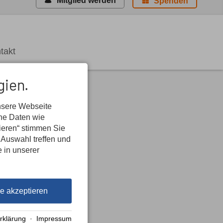
Mitglied werden
Spenden
takt
gien.
nsere Webseite
ene Daten wie
tieren“ stimmen Sie
 Auswahl treffen und
e in unserer
le akzeptieren
rklärung
·
Impressum