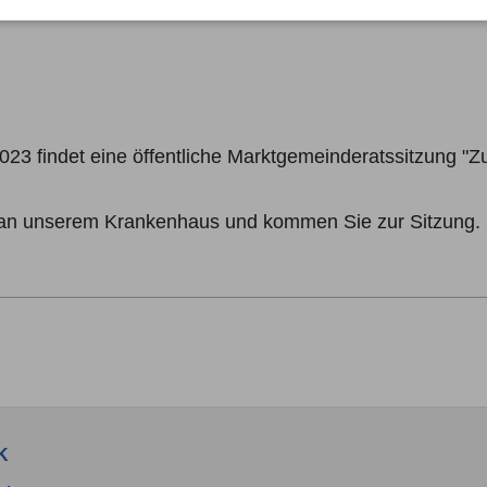
23 findet eine öffentliche Marktgemeinderatssitzung "
 an unserem Krankenhaus und kommen Sie zur Sitzung.
K