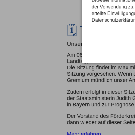
Browserinformatione
der Verwendung zu. 
erteilte Einwilligun
Datenschutzerkläru
🗓️ Termin
Unsere Petition wird im L
Am 06.11.24 erreichte uns d
Landtag), dass unsere Petit
Die Sitzung findet im Maximi
Sitzung vorgesehen. Wenn de
Gremium mündlich unser Anl
Zudem erfolgt in dieser Sit
der Staatsministerin Judit
in Bayern und zur Prognose 
Der Vorstand des Förderkrei
dann wieder auf dieser Seite
Mehr erfahren