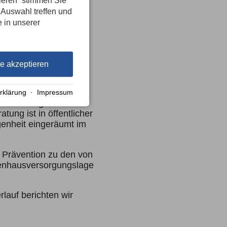
tieren“ stimmen Sie
 Auswahl treffen und
e in unserer
le akzeptieren
Kommissionen im
rklärung
·
Impressum
gesordnung steht.
tung ist in öffentlicher
genheit eingeräumt im
d Prävention zu den von
kenhausversorgungslage
lauf berichten wir