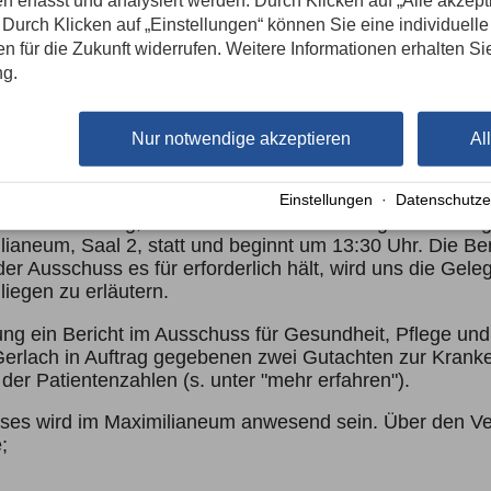
n erfasst und analysiert werden. Durch Klicken auf „Alle akzep
Durch Klicken auf „Einstellungen“ können Sie eine individuelle
gen für die Zukunft widerrufen. Weitere Informationen erhalten Si
ng.
Nur notwendige akzeptieren
Al
andtag behandelt!
ie offizielle Nachricht des Referat P II (Ausschüsse & 
Einstellungen
·
Datenschutze
ion am Dienstag, 12.11.2024 zur Behandlung auf der Ta
lianeum, Saal 2, statt und beginnt um 13:30 Uhr. Die Bera
r Ausschuss es für erforderlich hält, wird uns die Gele
iegen zu erläutern.
zung ein Bericht im Ausschuss für Gesundheit, Pflege un
h Gerlach in Auftrag gegebenen zwei Gutachten zur Kran
der Patientenzahlen (s. unter "mehr erfahren").
ses wird im Maximilianeum anwesend sein. Über den Ver
;