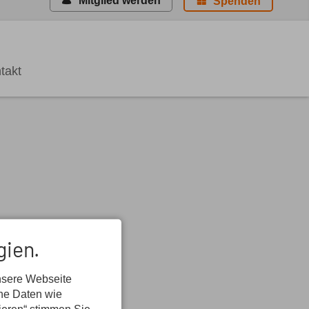
Mitglied werden
Spenden
takt
gien.
nsere Webseite
ene Daten wie